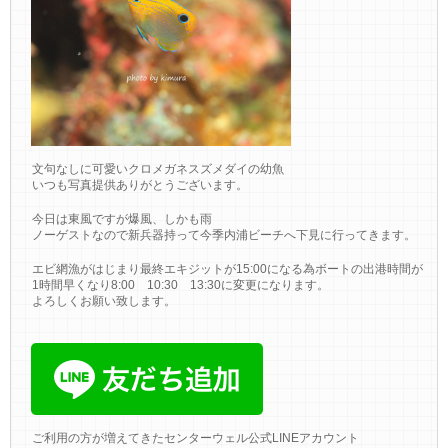
文句なしに可愛いクロメガネスズメダイの幼魚
いつも写真提供ありがとうございます。
今日は東風ですが爆風、しかも雨
ノーゲストなので新兵器持って今季内浦ビーチへ下見に行ってきます。
エビ網漁がはじまり最終エキジットが15:00になる為ボートの出港時間が
1時間早くなり8:00 10:30 13:30に変更になります。
よろしくお願い致します。
ご利用の方が増えてきたセンターウェル公式LINEアカウント