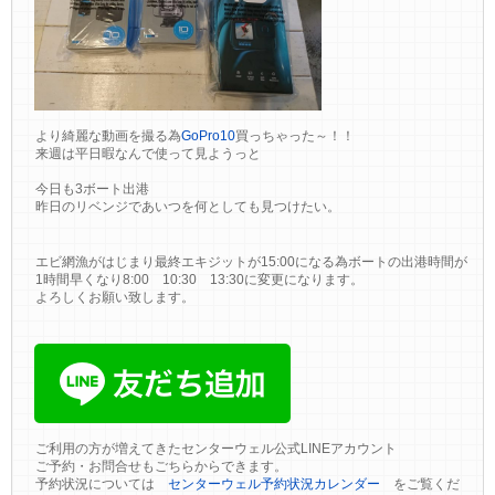
より綺麗な動画を撮る為
GoPro10
買っちゃった～！！
来週は平日暇なんで使って見ようっと
今日も3ボート出港
昨日のリベンジであいつを何としても見つけたい。
エビ網漁がはじまり最終エキジットが15:00になる為ボートの出港時間が
1時間早くなり8:00 10:30 13:30に変更になります。
よろしくお願い致します。
ご利用の方が増えてきたセンターウェル公式LINEアカウント
ご予約・お問合せもごちらからできます。
予約状況については
センターウェル予約状況カレンダー
をご覧くだ