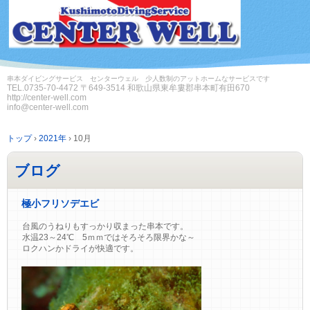
串本ダイビングサービス センターウェル 少人数制のアットホームなサービスです
TEL.
0735-70-4472
〒649-3514 和歌山県東牟婁郡串本町有田670
http://center-well.com
info@center-well.com
トップ
›
2021年
›
10月
ブログ
極小フリソデエビ
台風のうねりもすっかり収まった串本です。
水温23～24℃ 5ｍｍではそろそろ限界かな～
ロクハンかドライが快適です。