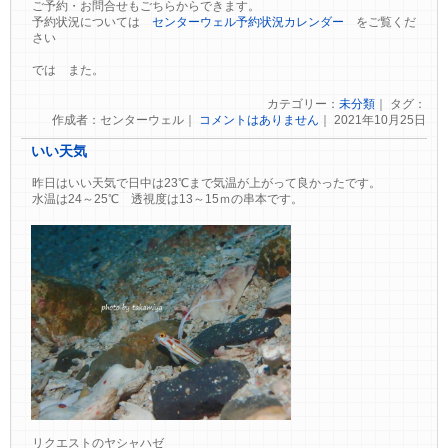
ご予約・お問合せもごちらからできます。
予約状況については
センターウェル予約状況カレンダー
をご覧くだ
さい
では また。
カテゴリー：
未分類
｜ タグ：
作成者：センターウェル｜
コメントはありません
｜ 2021年10月25日
いい天気
昨日はいい天気で日中は23℃まで気温が上がって良かったです。
水温は24～25℃ 透視度は13～15ｍの串本です。
リクエストのヤシャハゼ