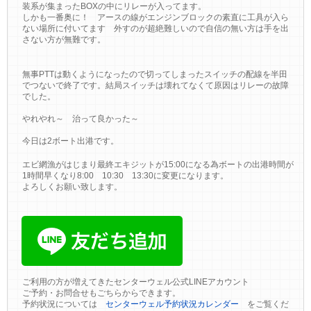
装系が集まったBOXの中にリレーが入ってます。
しかも一番奥に！ アースの線がエンジンブロックの素直に工具が入ら
ない場所に付いてます 外すのが超絶難しいので自信の無い方は手を出
さない方が無難です。
無事PTTは動くようになったので切ってしまったスイッチの配線を半田
でつないで終了です。結局スイッチは壊れてなくて原因はリレーの故障
でした。
やれやれ～ 治って良かった～
今日は2ボート出港です。
エビ網漁がはじまり最終エキジットが15:00になる為ボートの出港時間が
1時間早くなり8:00 10:30 13:30に変更になります。
よろしくお願い致します。
ご利用の方が増えてきたセンターウェル公式LINEアカウント
ご予約・お問合せもごちらからできます。
予約状況については
センターウェル予約状況カレンダー
をご覧くだ