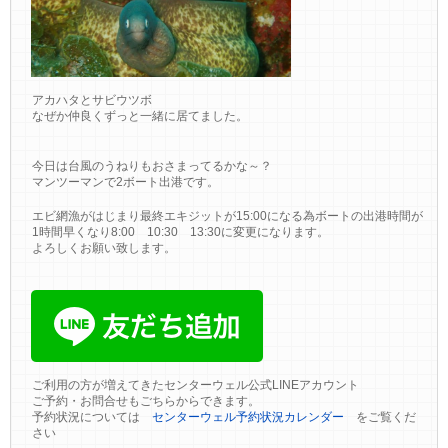
アカハタとサビウツボ
なぜか仲良くずっと一緒に居てました。
今日は台風のうねりもおさまってるかな～？
マンツーマンで2ボート出港です。
エビ網漁がはじまり最終エキジットが15:00になる為ボートの出港時間が
1時間早くなり8:00 10:30 13:30に変更になります。
よろしくお願い致します。
ご利用の方が増えてきたセンターウェル公式LINEアカウント
ご予約・お問合せもごちらからできます。
予約状況については
センターウェル予約状況カレンダー
をご覧くだ
さい