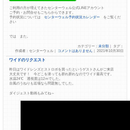
ご利用の方が増えてきたセンターウェル公式LINEアカウント
ご予約・お問合せもごちらからできます。
予約状況については
センターウェル予約状況カレンダー
をご覧くだ
さい
では また。
カテゴリー：
未分類
｜ タグ：
作成者：センターウェル｜
コメントはありません
｜ 2021年10月30日
ワイドのリクエスト
昨日はワイドレンズとストロボを買ったというゲストさんがご来店
大丈夫です！ 今どこを潜っても群れ群れなのでワイド最高です。
水温24℃ 透視度は12ｍでした。
台風のうねりも近場なら問題無しでした。
ダイジェスト動画もみてね～