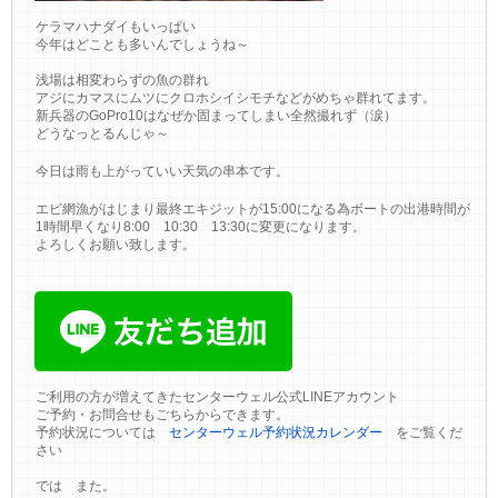
ケラマハナダイもいっぱい
今年はどことも多いんでしょうね～
浅場は相変わらずの魚の群れ
アジにカマスにムツにクロホシイシモチなどがめちゃ群れてます。
新兵器のGoPro10はなぜか固まってしまい全然撮れず（涙）
どうなっとるんじゃ～
今日は雨も上がっていい天気の串本です。
エビ網漁がはじまり最終エキジットが15:00になる為ボートの出港時間が
1時間早くなり8:00 10:30 13:30に変更になります。
よろしくお願い致します。
ご利用の方が増えてきたセンターウェル公式LINEアカウント
ご予約・お問合せもごちらからできます。
予約状況については
センターウェル予約状況カレンダー
をご覧くだ
さい
では また。