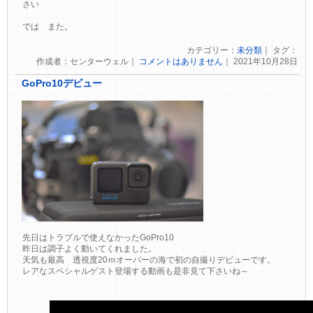
さい
では また。
カテゴリー：
未分類
｜ タグ：
作成者：センターウェル｜
コメントはありません
｜ 2021年10月28日
GoPro10デビュー
先日はトラブルで使えなかったGoPro10
昨日は調子よく動いてくれました。
天気も最高 透視度20ｍオーバーの海で初の自撮りデビューです。
レアなスペシャルゲスト登場する動画も是非見て下さいね～