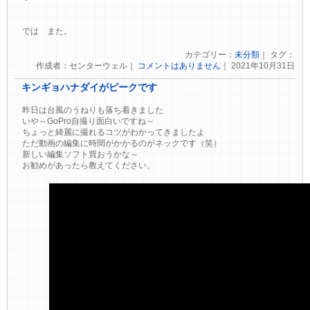
では また。
カテゴリー：
未分類
｜ タグ：
作成者：センターウェル｜
コメントはありません
｜ 2021年10月31日
キンギョハナダイがピークです
昨日は台風のうねりも落ち着きました
いや～GoPro自撮り面白いですね～
ちょっと綺麗に撮れるコツがわかってきましたよ
ただ動画の編集に時間がかかるのがネックです（笑）
新しい編集ソフト買おうかな～
お勧めがあったら教えてください。