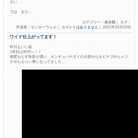
さい
では また。
カテゴリー：
未分類
｜ タグ：
作成者：センターウェル｜
コメントはありません
｜ 2021年10月24日
ワイド仕上がってます！
昨日もいい凪
1本目は外洋へ！！
相変わらず魚影が濃い キンギョハナダイの大群やらキビナゴやらメジ
ナやらえらい事になってました。