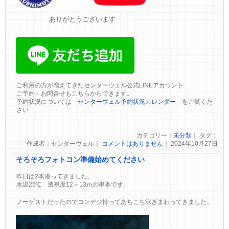
ありがとうございます
ご利用の方が増えてきたセンターウェル公式LINEアカウント
ご予約・お問合せもこちらからできます。
予約状況については
センターウェル予約状況カレンダー
をご覧くだ
さい
カテゴリー：
未分類
｜ タグ：
作成者：センターウェル｜
コメントはありません
｜ 2024年10月27日
そろそろフォトコン準備始めてください
昨日は2本潜ってきました。
水温25℃ 透視度12～13ｍの串本です。
ノーゲストだったのでコンデジ持ってあちこち泳ぎまわってきました。