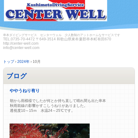
串本ダイビングサービス センターウェル 少人数制のアットホームなサービスです
TEL.
0735-70-4472
〒649-3514 和歌山県東牟婁郡串本町有田670
http://center-well.com
info@center-well.com
トップ
›
2024年
›
10月
ブログ
ややうねり有り
朝から雨模様でしたが何とか持ち直して晴れ間も出た串本
秋雨前線の影響かすこしうねりがありました。
透視度10～15ｍ 水温24～25℃です。