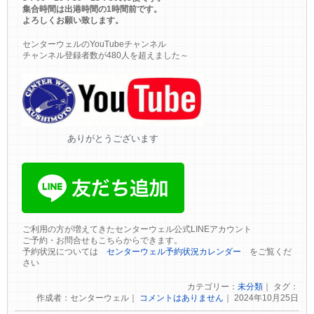
集合時間は出港時間の1時間前です。
よろしくお願い致します。
センターウェルのYouTubeチャンネル
チャンネル登録者数が480人を超えました～
ありがとうございます
ご利用の方が増えてきたセンターウェル公式LINEアカウント
ご予約・お問合せもこちらからできます。
予約状況については
センターウェル予約状況カレンダー
をご覧くだ
さい
カテゴリー：
未分類
｜ タグ：
作成者：センターウェル｜
コメントはありません
｜ 2024年10月25日