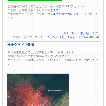
ご利用の方が増えてきたセンターウェル公式LINEアカウント
ご予約・お問合せもこちらからできます。
予約状況については
センターウェル予約状況カレンダー
をご覧くだ
さい
カテゴリー：
未分類
｜ タグ：
作成者：センターウェル｜
コメントはありません
｜ 2024年10月24日
極小クマドリ登場
昨日も東風強めでしたが問題なく3ボート出れました。
水温はまだ26℃ですが気温が低くなってきました。
ボートコートの無料レンタルございますのでお気軽にお申し付けくださ
い。