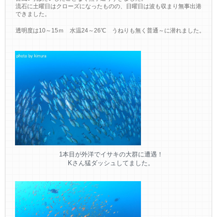
流石に土曜日はクローズになったものの、日曜日は波も収まり無事出港
できました。
透明度は10～15ｍ 水温24～26℃ うねりも無く普通～に潜れました。
1本目が外洋でイサキの大群に遭遇！
Kさん猛ダッシュしてました。