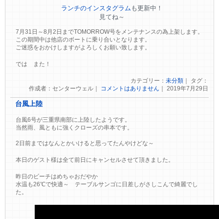
ランチのインスタグラム
も更新中！
見てね～
7月31日～8月2日までTOMORROW号をメンテナンスの為上架します。
この期間中は他店のボートに乗り合いとなります。
ご迷惑をおかけしますがよろしくお願い致します。
では また！
カテゴリー：
未分類
｜ タグ：
作成者：センターウェル｜
コメントはありません
｜ 2019年7月29日
台風上陸
台風6号が三重県南部に上陸したようです。
当然雨、風ともに強くクローズの串本です。
2日前まではなんとかいけると思ってたんやけどな～
本日のゲスト様は全て前日にキャンセルさせて頂きました。
昨日のビーチはめちゃおだやか
水温も26℃で快適～ テーブルサンゴに日差しがさしこんで綺麗でし
た。