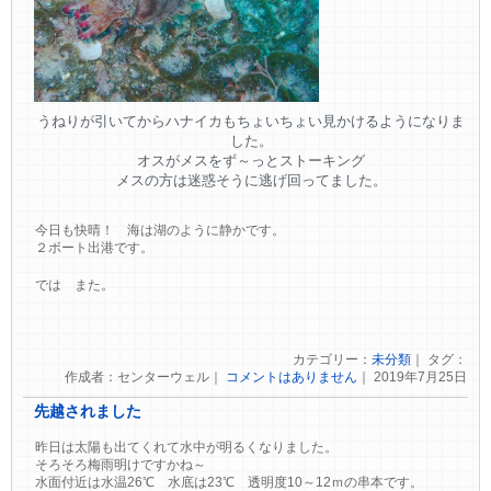
うねりが引いてからハナイカもちょいちょい見かけるようになりま
した。
オスがメスをず～っとストーキング
メスの方は迷惑そうに逃げ回ってました。
今日も快晴！ 海は湖のように静かです。
２ボート出港です。
では また。
カテゴリー：
未分類
｜ タグ：
作成者：センターウェル｜
コメントはありません
｜ 2019年7月25日
先越されました
昨日は太陽も出てくれて水中が明るくなりました。
そろそろ梅雨明けですかね～
水面付近は水温26℃ 水底は23℃ 透明度10～12ｍの串本です。