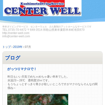
串本ダイビングサービス センターウェル 少人数制のアットホームなサービスです
TEL.
0735-70-4472
〒649-3514 和歌山県東牟婁郡串本町有田670
http://center-well.com
info@center-well.com
トップ
›
2019年
›
07月
ブログ
がっつりマクロで！
昨日もいい天気でめちゃめちゃ暑い串本でした。
水温23～26℃ 透明度10ｍです。
もうちょっとすっきり青さが欲しいところですがマクロならそんなの関
係ね～