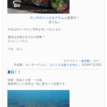
ランチのインスタグラム
も更新中！
見てね～
今日は2ビーチのご予約を頂いております。
週末は台風がまさかの直撃？
えらいこっちゃ
では また。
カテゴリー：
未分類
｜ タグ：
作成者：センターウェル｜
コメントはありません
｜ 2019年7月26日
夏日！！
快晴 気温３３度 ベタ凪
梅雨明けした串本は一気に夏モード全開です。