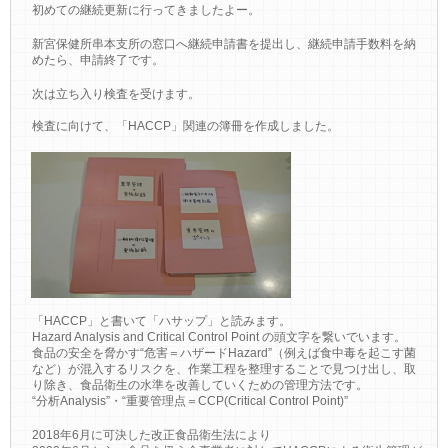
初めての継続更新に行ってきましたよー。
新宮保健所串本支所の窓口へ継続申請書を提出し、継続申請手数料を納
めたら、申請終了です。
次は立ち入り検査を受けます。
検査に向けて、「HACCP」関連の簿冊を作成しました。
「HACCP」と書いて「ハサップ」と読みます。
Hazard Analysis and Critical Control Point の頭文字を繋いでいます。
食品の安全を脅かす“危害＝ハザードHazard”（例えば食中毒を起こす菌
など）が混入するリスクを、作業工程を整理することで見つけ出し、取
り除き、食品衛生の水準を改善していくための管理方法です。
“分析Analysis”・“重要管理点＝CCP(Critical Control Point)”
2018年6月に可決した改正食品衛生法により