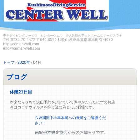
串本ダイビングサービス センターウェル 少人数制のアットホームなサービスです
TEL.
0735-70-4472
〒649-3514 和歌山県東牟婁郡串本町有田670
http://center-well.com
info@center-well.com
トップ
›
2020年
›
04月
ブログ
休業21日目
本来ならＧＷで沢山予約を頂いていて賑やかだったはずのお店
今はコロナウィルスを抑え込む為じっと我慢です。
ＧＷ期間中の串本町への来町をご遠慮くだ
さい！
南紀串本観光協会からのお知らせです。