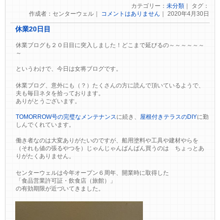
カテゴリー：
未分類
｜ タグ：
作成者：センターウェル｜
コメントはありません
｜ 2020年4月30日
休業20日目
休業ブログも２０日目に突入しました！どこまで延びるの～～～～～～
～
というわけで、今日は女将ブログです。
休業ブログ、意外にも（？）たくさんの方に読んで頂いているようで、
夫も毎日ネタを拾っております。
ありがとうございます。
TOMORROW号の完璧なメンテナンス
に続き、
屋根付きテラスのDIY
に勤
しんでくれています。
働き者なのは大変ありがたいのですが、船用塗料や工具や建材やらを
（それも値の張るやつを）じゃんじゃんばんばん買うのは ちょっとあ
りがたくありません。
センターウェルは今年オープン６周年、開業時に取得した
「食品営業許可証・飲食店（旅館）」
の有効期限が近づいてきました。