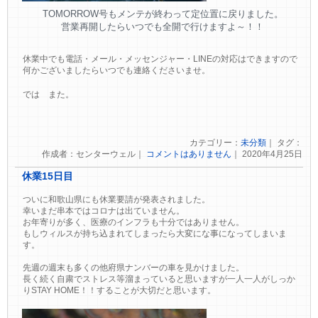
TOMORROW号もメンテが終わって定位置に戻りました。
営業再開したらいつでも全開で行けますよ～！！
休業中でも電話・メール・メッセンジャー・LINEの対応はできますので
何かございましたらいつでも連絡くださいませ。
では また。
カテゴリー：
未分類
｜ タグ：
作成者：センターウェル｜
コメントはありません
｜ 2020年4月25日
休業15日目
ついに和歌山県にも休業要請が発表されました。
幸いまだ串本ではコロナは出ていません。
お年寄りが多く、医療のインフラも十分ではありません。
もしウィルスが持ち込まれてしまったら大変にな事になってしまいま
す。
先週の週末も多くの他府県ナンバーの車を見かけました。
長く続く自粛でストレス等溜まっていると思いますが一人一人がしっか
りSTAY HOME！！することが大切だと思います。