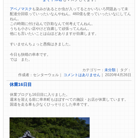
アベノマスク
も染みがあるとか虫が入ってるとかいろいろ問題あって未
配達分回収っていったいなんやねん。460億も使っていったいなにしてん
ねん。
この時期に付け込んで詐欺なんて何考えてんねん。
うちも小さい店やけど自粛して頑張ってんねん。
他にも言いたいことは山ほどありますが自粛します。
すいませんちょっと愚痴はきました。
今日も快晴の串本です。
では また。
カテゴリー：
未分類
｜ タグ：
作成者：センターウェル｜
コメントはありません
｜ 2020年4月26日
休業16日目
休業ブログも16日目に入りました。
週末を迎える前に串本町もほぼすべての施設・お店が休業しています。
国道を走る車も少なくひっそりとした串本です。