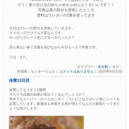
そう！塗り分けるのめちゃめちゃめんどくさいんです！！
写真は黒の部分を塗装したところ
塗料はウレタンの2液を使ってます
今日はグレーの部分を塗装していきます。
マスキングだけでも大変なんです。
やっぱりグレー１色にするべきだったか？
誰も来ない港で太陽を浴びながら今日も一人で作業です。
では また。
カテゴリー：
未分類
｜ タグ：
作成者：センターウェル｜
コメントはありません
｜ 2020年4月23日
休業13日目
休業してもうすぐ2週間
そろそろ自粛の効果が表れてくるんでしょうか？
串本でもスーパー・ホームセンター・コンビニなどがレジ前にシートを
設置しています。飲食店も休業する所が増えてなんだか殺気だってきた
ような気がします。