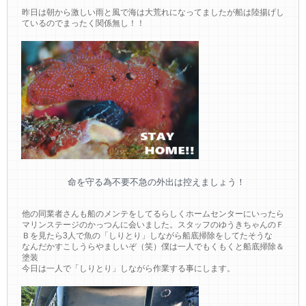
昨日は朝から激しい雨と風で海は大荒れになってましたが船は陸揚げし
ているのでまったく関係無し！！
命を守る為不要不急の外出は控えましょう！
他の同業者さんも船のメンテをしてるらしくホームセンターにいったら
マリンステージのかっつんに会いました。スタッフのゆうきちゃんのＦ
Ｂを見たら3人で魚の「しりとり」しながら船底掃除をしてたそうな
なんだかすこしうらやましいぞ（笑）僕は一人でもくもくと船底掃除＆
塗装
今日は一人で「しりとり」しながら作業する事にします。