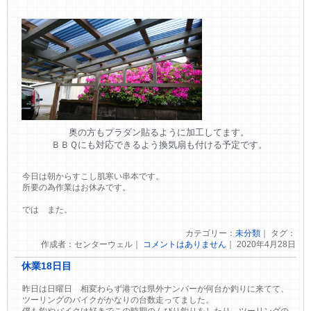
奥の方もプラダン貼るように加工してます。
ＢＢＱにも対応できるよう換気扇も付ける予定です。
今日は朝からすこし肌寒い串本です。
所要の為作業はお休みです。
では また。
カテゴリー：
未分類
｜ タグ：
作成者：センターウェル｜
コメントはありません
｜ 2020年4月28日
休業18日目
昨日は日曜日 相変わらず港では県外ナンバーが何台か釣りに来てて、
ツーリングのバイクがかなりの台数走ってました。