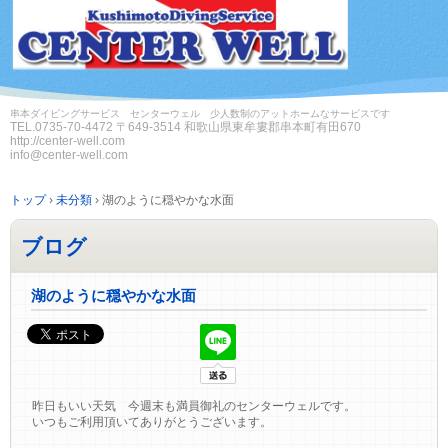
串本ダイビングサービス センターウェル 少人数制のアットホームなサービスです
TEL.
0735-70-4472
〒649-3514 和歌山県東牟婁郡串本町有田670
http://center-well.com
info@center-well.com
トップ
›
未分類
›
湖のように穏やかな水面
ブログ
湖のように穏やかな水面
昨日もいい天気 今週末も満員御礼のセンターウェルです。
いつもご利用頂いてありがとうございます。