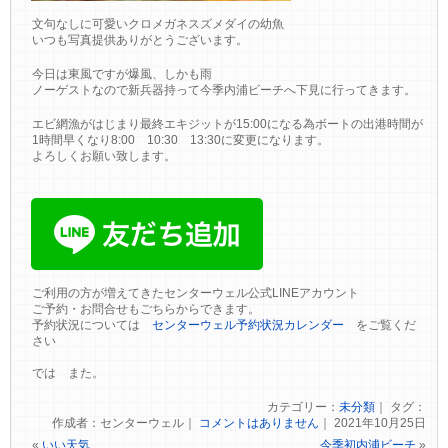
文句なしに可愛いクロメガネスズメダイの幼魚
いつも写真提供ありがとうございます。
今日は東風ですが爆風、しかも雨
ノーゲストなので新兵器持って今季内浦ビーチへ下見に行ってきます。
エビ網漁がはじまり最終エキジットが15:00になる為ボートの出港時間が
1時間早くなり8:00 10:30 13:30に変更になります。
よろしくお願い致します。
ご利用の方が増えてきたセンターウェル公式LINEアカウント
ご予約・お問合せもごちらからできます。
予約状況については
センターウェル予約状況カレンダー
をご覧くだ
さい
では また。
カテゴリー：
未分類
｜ タグ：
作成者：センターウェル｜
コメントはありません
｜ 2021年10月25日
«
いい天気
今季初内浦ビーチ
»