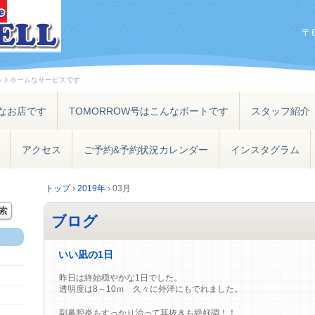
〒
ットホームなサービスです
なお店です
TOMORROW号はこんなボートです
スタッフ紹介
アクセス
ご予約&予約状況カレンダー
インスタグラム
トップ
›
2019年
›
03月
ブログ
いい凪の1日
昨日は終始穏やかな1日でした。
透明度は8～10ｍ 久々に外洋にもでれました。
副鼻腔炎もすっかり治って耳抜きも絶好調！！