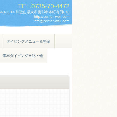
TEL.
0735-70-4472
649-3514 和歌山県東牟婁郡串本町有田670
http://center-well.com
info@center-well.com
ダイビングメニュー＆料金
串本ダイビング日記・他