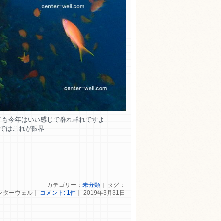
イも今年はいい感じで群れ群れですよ
５ではこれが限界
カテゴリー：
未分類
｜ タグ：
ンターウェル｜
コメント: 1件
｜ 2019年3月31日