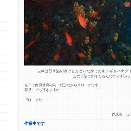
去年は低水温の為ほとんどいなかったキンギョハナダ
この3倍は群れてるんですがTG-
今日は西風爆風の為 残念ながらクローズです。
花見にでも行きますか
では また。
作成者：セ
作業中です