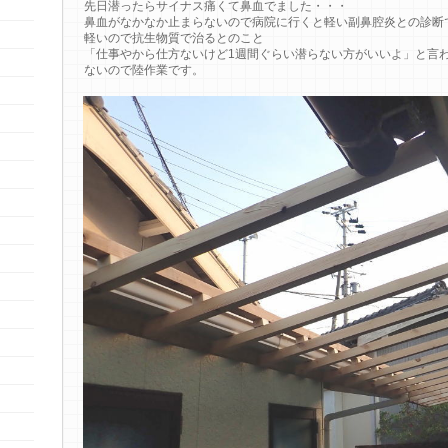
先日潜ったらサイナス痛くて鼻血でました・・・
鼻血がなかなか止まらないので病院に行くと軽い副鼻腔炎との診断
軽いので抗生物質で治るとのこと
「仕事やから仕方ないけど1週間ぐらい潜らない方がいいよ」と言
ないので陸作業です。