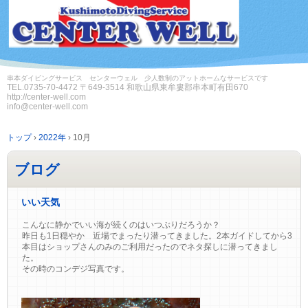
串本ダイビングサービス センターウェル 少人数制のアットホームなサービスです
TEL.
0735-70-4472
〒649-3514 和歌山県東牟婁郡串本町有田670
http://center-well.com
info@center-well.com
トップ
›
2022年
›
10月
ブログ
いい天気
こんなに静かでいい海が続くのはいつぶりだろうか？
昨日も1日穏やか 近場でまったり潜ってきました。2本ガイドしてから3
本目はショップさんのみのご利用だったのでネタ探しに潜ってきまし
た。
その時のコンデジ写真です。