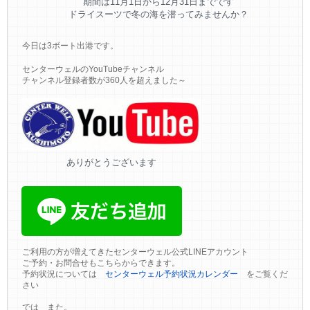
期間は11月1日から12月31日までです
ドライスーツで冬の海を潜ってみませんか？
今日は3ボート出港です。
センターウェルのYouTubeチャンネル
チャンネル登録者数が360人を超えました～
ありがとうございます
ご利用の方が増えてきたセンターウェル公式LINEアカウント
ご予約・お問合せもこちらからできます。
予約状況については
センターウェル予約状況カレンダー
をご覧くだ
さい
では また。