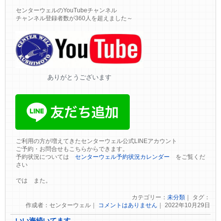
センターウェルのYouTubeチャンネル
チャンネル登録者数が360人を超えました～
ありがとうございます
ご利用の方が増えてきたセンターウェル公式LINEアカウント
ご予約・お問合せもこちらからできます。
予約状況については
センターウェル予約状況カレンダー
をご覧くだ
さい
では また。
カテゴリー：
未分類
｜ タグ：
作成者：センターウェル｜
コメントはありません
｜ 2022年10月29日
いい海続いてます