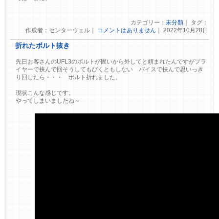
カテゴリー：
未分類
｜ タグ：
作成者：センターウェル｜
コメントはありません
｜ 2022年10月28日
折れたボルト抜き
先日お客さんのUFL3のボルトが固いから外してと頼まれたんですがプラ
イヤーで挟んで回そうしてもびくともしない バイスで挟んで思いっき
り回したら・・・ ボルト折れました。
現状こんな感じです。
やってしまいましたね～