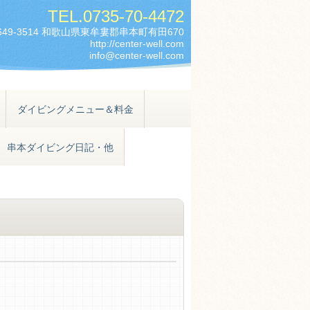
TEL.
0735-70-4472
649-3514 和歌山県東牟婁郡串本町有田670
http://center-well.com
info@center-well.com
ダイビングメニュー＆料金
串本ダイビング日記・他