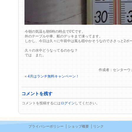
今朝の気温も朝6時の時点で0℃です。
外のテーブルや車、船のデッキまで凍ってます。
しかし、今日は久々に午前中は風も穏やかそうなのでささっと2ボ
久々の水中どうなってるのかな？
では また。
作成者：センターウ
«
4月はランチ無料キャンペーン！
コメントを残す
コメントを投稿するには
ログイン
してください。
プライバシーポリシー
ショップ概要
リンク