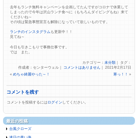
去年もランチ無料キャンペーンを企画してたんですがコロナで休業して
しまったので今年は沢山ランチ食べに（もちろんダイビングもね）来て
くださいね～
その頃は緊急事態宣言も解除になっていて欲しいものです。
ランチのインスタグラム
も更新中！！
見てね～
今日も引きこもりで事務仕事です。
では また。
カテゴリー：
未分類
｜ タグ：
作成者：センターウェル｜
コメントはありません
｜ 2021年2月17日
«
めちゃ綺麗やった～！
寒っ！！
»
コメントを残す
コメントを投稿するには
ログイン
してください。
最近の投稿
台風クローズ
連日の青い海