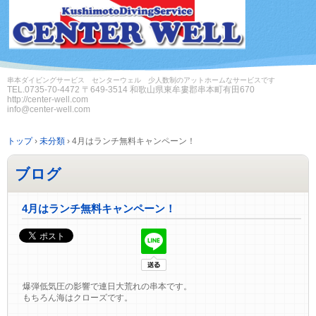
串本ダイビングサービス センターウェル 少人数制のアットホームなサービスです
TEL.
0735-70-4472
〒649-3514 和歌山県東牟婁郡串本町有田670
http://center-well.com
info@center-well.com
トップ
›
未分類
›
4月はランチ無料キャンペーン！
ブログ
4月はランチ無料キャンペーン！
爆弾低気圧の影響で連日大荒れの串本です。
もちろん海はクローズです。