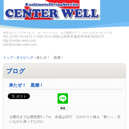
串本ダイビングサービス センターウェル 少人数制のアットホームなサービスです
TEL.
0735-70-4472
〒649-3514 和歌山県東牟婁郡串本町有田670
http://center-well.com
info@center-well.com
トップ
›
ダイビング
›
来たぜ！ 黒潮！
ブログ
来たぜ！ 黒潮！
土曜日までは透明度5～7ｍ 水温は20℃ どのゲスト様も「寒い～」言
いながら潜ってたのに