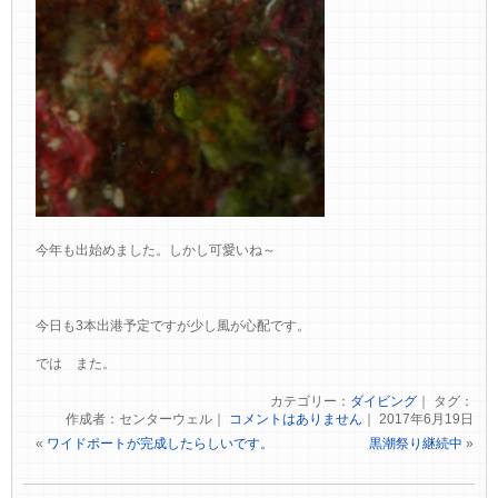
今年も出始めました。しかし可愛いね～
今日も3本出港予定ですが少し風が心配です。
では また。
カテゴリー：
ダイビング
｜ タグ：
作成者：センターウェル｜
コメントはありません
｜ 2017年6月19日
«
ワイドポートが完成したらしいです。
黒潮祭り継続中
»