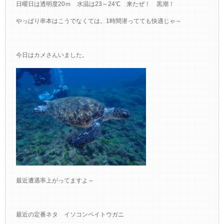
日曜日は透明度20ｍ 水温は23～24℃ 来たぜ！ 黒潮！
やっぱり串本はこうでなくては。1時間潜ってても快適じゃ～
今日はカメさんいました。
最近遭遇率上がってますよ～
最近の定番ネタ イソコンペイトウガニ