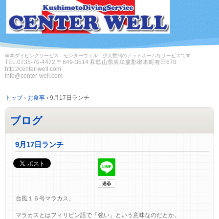
串本ダイビングサービス センターウェル 少人数制のアットホームなサービスです
TEL.
0735-70-4472
〒649-3514 和歌山県東牟婁郡串本町有田670
http://center-well.com
info@center-well.com
トップ
›
お食事
›
9月17日ランチ
ブログ
9月17日ランチ
台風１６号マラカス。
マラカスとはフィリピン語で「強い」という意味なのだとか。