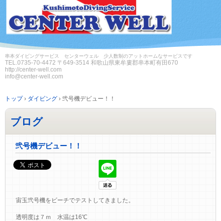
串本ダイビングサービス センターウェル 少人数制のアットホームなサービスです
TEL.
0735-70-4472
〒649-3514 和歌山県東牟婁郡串本町有田670
http://center-well.com
info@center-well.com
トップ
›
ダイビング
›
弐号機デビュー！！
ブログ
弐号機デビュー！！
宙玉弐号機をビーチでテストしてきました。
透明度は７ｍ 水温は16℃