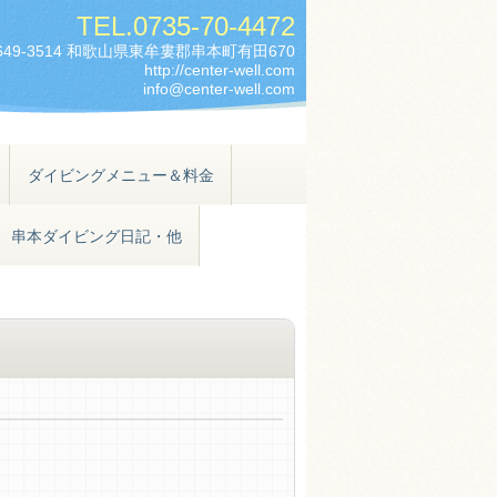
TEL.
0735-70-4472
649-3514 和歌山県東牟婁郡串本町有田670
http://center-well.com
info@center-well.com
ダイビングメニュー＆料金
串本ダイビング日記・他