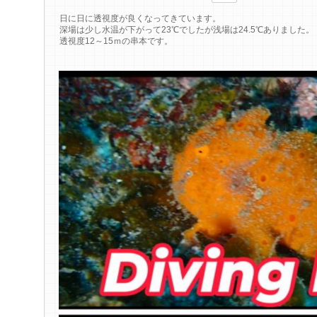
日に日に透視度が良くなってきています。
深場は少し水温が下がって23℃でしたが浅場は24.5℃ありました。
透視度12～15ｍの串本です。