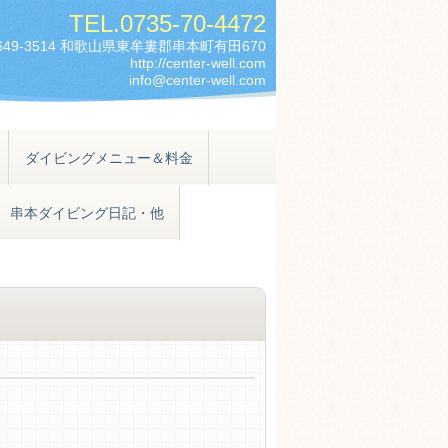
TEL.
0735-70-4472
649-3514 和歌山県東牟婁郡串本町有田670
http://center-well.com
info@center-well.com
ダイビングメニュー＆料金
串本ダイビング日記・他