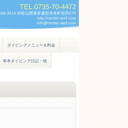
TEL.
0735-70-4472
649-3514 和歌山県東牟婁郡串本町有田670
http://center-well.com
info@center-well.com
ダイビングメニュー＆料金
串本ダイビング日記・他