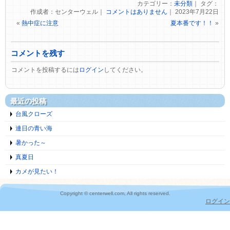
カテゴリー：
未分類
｜ タグ：
作成者：センターウェル｜
コメントはありません
｜ 2023年7月22日
«
熱中症に注意
夏本番です！！
»
コメントを残す
コメントを投稿するには
ログイン
してください。
最近の投稿
台風クローズ
連日の青い海
暑かった～
真夏日
カメが見たい！
Copyright © centerwell.com, All rights reserved.
ログイン