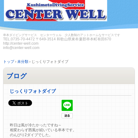
串本ダイビングサービス センターウェル 少人数制のアットホームなサービスです
TEL.
0735-70-4472
〒649-3514 和歌山県東牟婁郡串本町有田670
http://center-well.com
info@center-well.com
トップ
›
未分類
›
じっくりフォトダイブ
ブログ
じっくりフォトダイブ
昨日は風が冷たかったですね～
相変わらず西風が続いている串本です。
のんびり2ダイブでした。