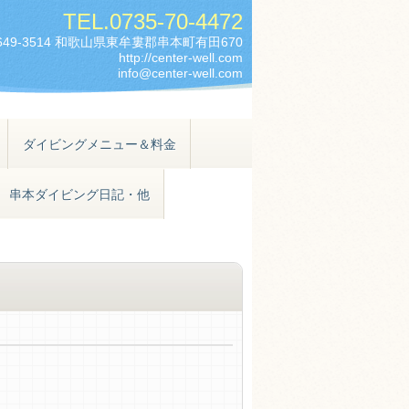
TEL.
0735-70-4472
649-3514 和歌山県東牟婁郡串本町有田670
http://center-well.com
info@center-well.com
ダイビングメニュー＆料金
串本ダイビング日記・他