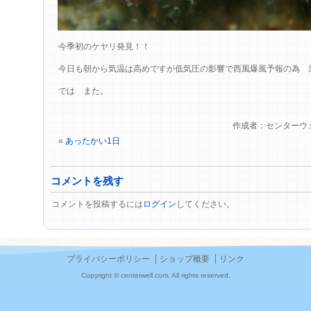
今季初のケヤリ発見！！
今日も朝から気温は高めですが低気圧の影響で西風爆風予報の為 
では また。
作成者：センターウ
«
あったかい1日
コメントを残す
コメントを投稿するには
ログイン
してください。
プライバシーポリシー
ショップ概要
リンク
Copyright © centerwell.com, All rights reserved.