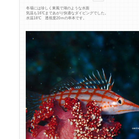
冬場には珍しく東風で湖のような水面
気温も16℃まであがり快適なダイビングでした。
水温18℃ 透視度20ｍの串本です。