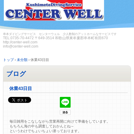
串本ダイビングサービス センターウェル 少人数制のアットホームなサービスです
TEL.
0735-70-4472
〒649-3514 和歌山県東牟婁郡串本町有田670
http://center-well.com
info@center-well.com
トップ
›
未分類
›
休業43日目
ブログ
休業43日目
毎日雑用をこなしながら営業再開に向けて準備をしています。
もちろん海の中も調査しておかんとね～
というわけでちょいちょい潜っております。