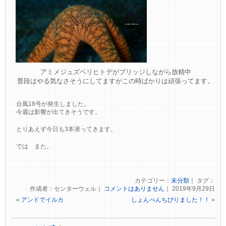
アミメジュズベリヒトデがブリッジしながら放精中
普段はやる気なさそうにしてますがこの時ばかりは頑張ってます。
台風18号が発生しました。
今週は影響が出てきそうです。
とりあえず今日も3本潜ってきます。
では また。
カテゴリー：
未分類
｜ タグ：
作成者：センターウェル｜
コメントはありません
｜ 2019年9月29日
«
アンドでイルカ
しょんべんちびりました！！
»