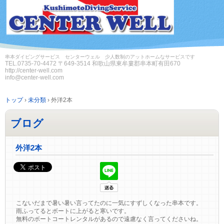
串本ダイビングサービス センターウェル 少人数制のアットホームなサービスです
TEL.
0735-70-4472
〒649-3514 和歌山県東牟婁郡串本町有田670
http://center-well.com
info@center-well.com
トップ
›
未分類
›
外洋2本
ブログ
外洋2本
こないだまで暑い暑い言ってたのに一気にすずしくなった串本です。
雨ふってるとボートに上がると寒いです。
無料のボートコートレンタルがあるので遠慮なく言ってくださいね。