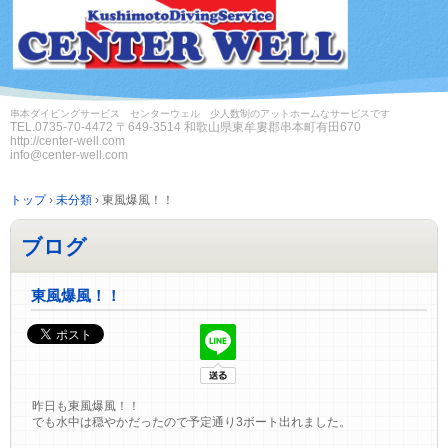
串本ダイビングサービス センターウェル 少人数制のアットホームなサービスです
TEL.
0735-70-4472
〒649-3514 和歌山県東牟婁郡串本町有田670
http://center-well.com
info@center-well.com
トップ
›
未分類
›
東風爆風！！
ブログ
東風爆風！！
昨日も東風爆風！！
でも水中は穏やかだったので予定通り3ボート出れました。