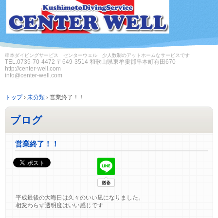
串本ダイビングサービス センターウェル 少人数制のアットホームなサービスです
TEL.
0735-70-4472
〒649-3514 和歌山県東牟婁郡串本町有田670
http://center-well.com
info@center-well.com
トップ
›
未分類
›
営業終了！！
ブログ
営業終了！！
平成最後の大晦日は久々のいい凪になりました。
相変わらず透明度はいい感じです