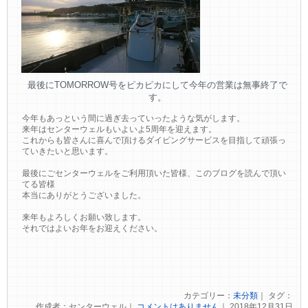
最後にTOMORROW号をピカピカにして今年の営業は無事終了で
す。
今年もあっという間に過ぎ去っていったような気がします。
来年はセンターウェルもいよいよ5周年を迎えます。
これからも皆さんに喜んで頂けるダイビングサービスを目指して頑張っ
ていきたいと思います。
最後にごセンターウェルをご利用頂いた皆様、このブログを読んで頂い
てる皆様
本当にありがとうございました。
来年もよろしくお願い致します。
それではよいお年をお迎えください。
カテゴリー：
未分類
｜ タグ：
作成者：センターウェル｜
コメントはありません
｜ 2018年12月31日