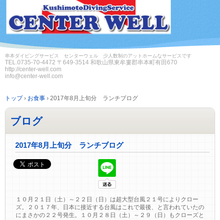
串本ダイビングサービス センターウェル 少人数制のアットホームなサービスです
TEL.
0735-70-4472
〒649-3514 和歌山県東牟婁郡串本町有田670
http://center-well.com
info@center-well.com
トップ
›
お食事
›
2017年8月上旬分 ランチブログ
ブログ
2017年8月上旬分 ランチブログ
１０月２１日（土）～２２日（日）は超大型台風２１号によりクロー
ズ。２０１７年、日本に接近する台風はこれで最後、と言われていたの
にまさかの２２号発生。１０月２８日（土）～２９（日）もクローズと