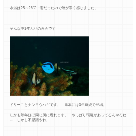
水温は25～26℃ 雨だっだので陸が寒く感じました。
そんな中1年ぶりの再会です
ドリーことナンヨウハギです。 串本には3年連続で登場。
しかも毎年ほぼ同じ所に現れます。 やっぱり環境があってるんやろね
～ しかし不思議やわ。