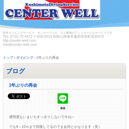
串本ダイビングサービス センターウェル 少人数制のアットホームなサービスです
TEL.
0735-70-4472
〒649-3514 和歌山県東牟婁郡串本町有田670
http://center-well.com
info@center-well.com
トップ
›
ダイビング
›
1年ぶりの再会
ブログ
1年ぶりの再会
透明度もいまいちすっきりしないですね～
でも8～10ｍまで回復してるのでまあ何とかなります（笑）