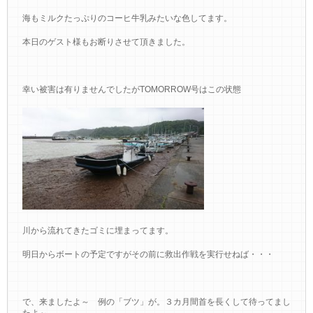
海もミルクたっぷりのコーヒ牛乳みたいな色してます。
本日のゲスト様もお断りさせて頂きました。
幸い被害は有りませんでしたがTOMORROW号はこの状態
川から流れてきたゴミに埋まってます。
明日からボートの予定ですがその前に救出作戦を実行せねば・・・
で、来ましたよ～ 例の「ブツ」が。３カ月間首を長くして待ってまし
たよ～