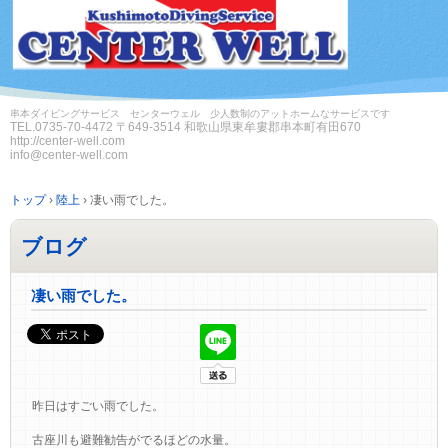
串本ダイビングサービス センターウェル 少人数制のアットホームなサービスです
TEL.
0735-70-4472
〒649-3514 和歌山県東牟婁郡串本町有田670
http://center-well.com
info@center-well.com
トップ
›
陸上
›
凄い雨でした。
ブログ
凄い雨でした。
昨日はすごい雨でした。
古座川も避難勧告がでるほどの水量。