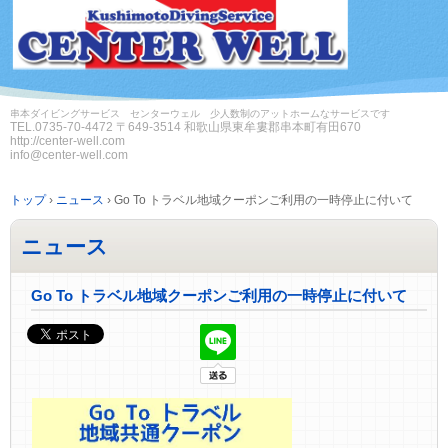
串本ダイビングサービス センターウェル 少人数制のアットホームなサービスです
TEL.
0735-70-4472
〒649-3514 和歌山県東牟婁郡串本町有田670
http://center-well.com
info@center-well.com
トップ
›
ニュース
›
Go To トラベル地域クーポンご利用の一時停止に付いて
ニュース
Go To トラベル地域クーポンご利用の一時停止に付いて