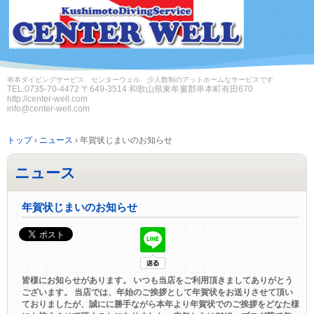
串本ダイビングサービス センターウェル 少人数制のアットホームなサービスです
TEL.
0735-70-4472
〒649-3514 和歌山県東牟婁郡串本町有田670
http://center-well.com
info@center-well.com
トップ
›
ニュース
›
年賀状じまいのお知らせ
ニュース
年賀状じまいのお知らせ
皆様にお知らせがあります。 いつも当店をご利用頂きましてありがとう
ございます。 当店では、年始のご挨拶として年賀状をお送りさせて頂い
ておりましたが、誠にに勝手ながら本年より年賀状でのご挨拶をどなた様