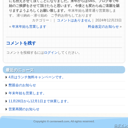
にも控えさせて頂くことになりました。来年からはSNS、ブログ等で年
始のご挨拶をさせて頂けたらと思います。 今後とも変わらぬご哀願を賜
りますようよろしくお願い致します。
年末年始も通常通り営業致しま
す。 潜り納め・潜り始め ご予約お待ちしております
カテゴリー：｜
コメントはありません
｜ 2024年12月23日
«
年末年始も営業します
料金改定のお知らせ
»
コメントを残す
コメントを投稿するには
ログイン
してください。
最近のニュース
4月はランチ無料キャンペーンです。
懇親会のお知らせ
年末年始も営業します。
11月28日から12月1日まで休業します。
営業再開のお知らせ
Copyright © centerwell.com, All rights reserved.
ログイン